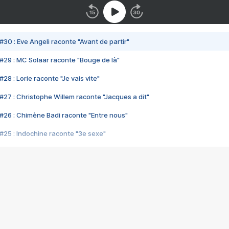
#30 : Eve Angeli raconte "Avant de partir"
#29 : MC Solaar raconte "Bouge de là"
28 : Lorie raconte "Je vais vite"
#27 : Christophe Willem raconte "Jacques a dit"
#26 : Chimène Badi raconte "Entre nous"
#25 : Indochine raconte "3e sexe"
#24 : Zaho raconte "C'est chelou"
#23 : Patrick Bruel raconte "Au café des délices"
#22 : Kyo raconte "Le chemin"
#21 : Nolwenn Leroy raconte "Cassé"
#20 : Patrick Hernandez raconte "Born to be alive"