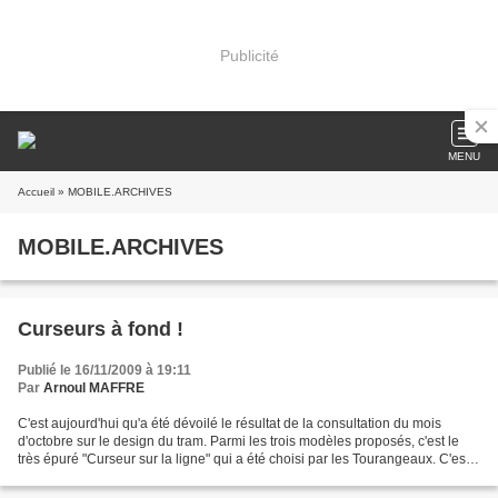
Publicité
MENU
Accueil
» MOBILE.ARCHIVES
MOBILE.ARCHIVES
Curseurs à fond !
Publié le 16/11/2009 à 19:11
Par
Arnoul MAFFRE
C'est aujourd'hui qu'a été dévoilé le résultat de la consultation du mois
d'octobre sur le design du tram. Parmi les trois modèles proposés, c'est le
très épuré "Curseur sur la ligne" qui a été choisi par les Tourangeaux. C'est
donc sur cette base que...