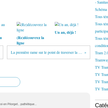
- Sanitas
Schéma d
Tous tém
Tous tém
participa
Un an, déjà !
au
(Re)découvrez la
Tous tém
ligne
conditio
La première rame sur le point de traverser la France
Tram 2.
Tramway 
TV Tra
TV Tram
TV Tram
TV Tram
Caté
i en Pilorget... pathétique...