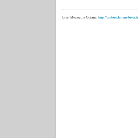
Brest Métropole Océane,
http://stations.letram-brest.fr