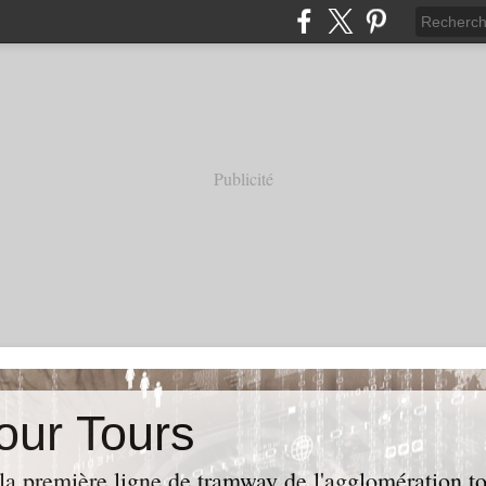
Publicité
our Tours
la première ligne de tramway de l'agglomération to