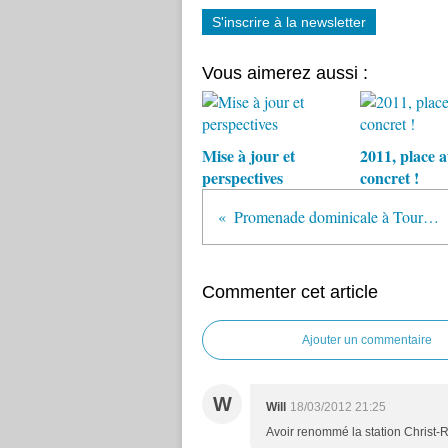
S'inscrire à la newsletter
Vous aimerez aussi :
Mise à jour et
2011, place 
perspectives
concret !
Promenade dominicale à Tours-nord
Commenter cet article
Ajouter un commentaire
W
Will
18/03/2012 21:25
Avoir renommé la station Christ-Ro