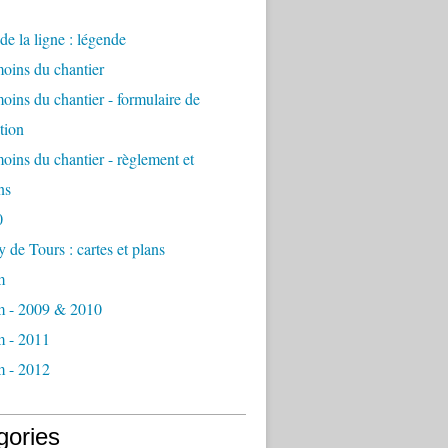
e la ligne : légende
oins du chantier
oins du chantier - formulaire de
tion
oins du chantier - règlement et
ns
0
de Tours : cartes et plans
m
 - 2009 & 2010
 - 2011
 - 2012
gories