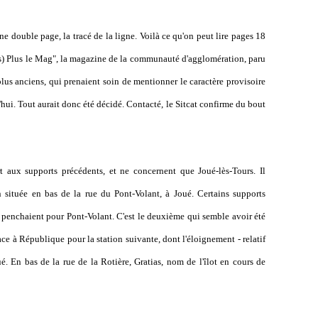
e double page, la tracé de la ligne. Voilà ce qu'on peut lire pages 18
(s) Plus le Mag", la magazine de la communauté d'agglomération, paru
lus anciens, qui prenaient soin de mentionner le caractère provisoire
d'hui. Tout aurait donc été décidé. Contacté, le Sitcat confirme du bout
t aux supports précédents, et ne concernent que Joué-lès-Tours. Il
n située en bas de la rue du Pont-Volant, à Joué. Certains supports
s penchaient pour Pont-Volant. C'est le deuxième qui semble avoir été
ace à République pour la station suivante, dont l'éloignement - relatif
é. En bas de la rue de la Rotière, Gratias, nom de l'îlot en cours de