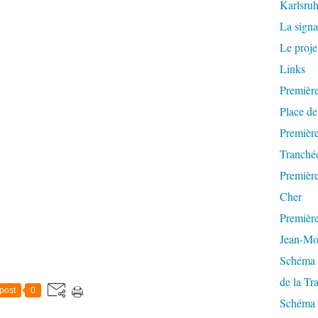
Karlsruh
La signa
Le proje
Links
Première
Place de
Première 
Tranchée
Première 
Cher
Première 
Jean-Mo
Schéma d
de la Tr
post
0
Schéma d