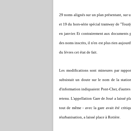
29 noms alignés sur un plan présentant, sur un
et 19 du hors-série spécial tramway de "Tour
en janvier. Et contrairement aux documents p
des noms inscrits, il n'en est plus rien aujour
du lèvres cet état de fait.
Les modifications sont mineures par rappor
subsistait un doute sur le nom de la statio
d'information indiquaient Pont-Cher, d'autre
retenu. L'appellation Gare de Joué a laissé pl
tout de même - avec la gare avait été critiqu
réurbanisation, a laissé place à Rotière.