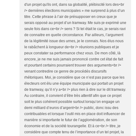
d'un projet qu'ils ont, dans sa globalité, plébiscité lors des<br
/> dernières élections municipales » me surprend à plus d’un
titre. Cette phrase à l’air de présupposer en creux que je
serais opposé au projet d’un tramway. Me suis-je exprimé une
seule fois dans ce<br /> sens ? Si tel était le cas, je serais ravi
de connaitre en quelle circonstance. Par ailleurs, l’argument
de la légitimité issue des urnes, je le connais. Nos élus nous
le rabâchent à longueur de<br /> réunions publiques et je
peux constater sa performance chez vous. De mon côté, là
encore, je ne me suis jamais prononcé contre cet état de fait
et pourtant certains pourraient trouver des arguments<br />
venant contredire ce genre de procédés discursifs
rhétoriques. Moi, je considère que ce n’est pas parce que les
électeurs ont élu une équipe municipale qui portait un projet
de tramway, qu’il n’y a<br /> plus rien à dire sur le dit tramway.
Au contraire, il convient d’être très attentif afin que ce projet
soit le plus cohérent possible surtout lorsqu’on engage un
demi milliard d’euros d’argent<br /> public, donc issu des
contribuables et lorsque l’outil mis en place doit influencer de
manière si importante le futur de l’agglomération, de son
économie et de la société tourangelle. Et à ce<br /> titre, je
considère que compte tenu de l’importance d’un tel projet, la