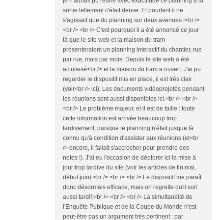
je n'aurais pu redire avec exactitude ce planning à la
sortie tellement c'était dense. Et pourtant il ne
s'agissait que du planning sur deux avenues !<br />
<br /> <br /> C'est pourquoi il a été annoncé ce jour
là que le site web et la maison du tram
présenteraient un planning interactif du chantier, rue
par rue, mois par mois. Depuis le site web a été
actulaisé<br /> et la maison du tram a ouvert. J'ai pu
regarder le dispositif mis en place, il est très clair
(voir<br /> ici). Les documents vidéoprojetés pendant
les réunions sont aussi disponibles ici.<br /> <br />
<br /> Le problème majeur, et il est de taille : toute
cette information est arrivée beaucoup trop
tardivement, puisque le planning n'était jusque là
connu qu'à condition d'assister aux réunions (et<br
/> encore, il fallait s'accrocher pour prendre des
notes !). J'ai eu l'occasion de déplorer ici la mise à
jour trop tardive du site (voir les articles de fin mai,
début juin).<br /> <br /> <br /> Le dispositif me paraît
donc désormais efficace, mais on regrette qu'il soit
aussi tardif.<br /> <br /> <br /> La simultanéité de
l'Enquête Publique et de la Coupe du Monde n'est
peut-être pas un argument très pertinent : par