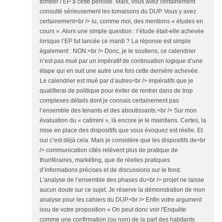
tomber l’EP à cette période. Mais, vous avez certainement
consulté sérieusement les tomaisons du DUP. Vous y avez
certainement<br /> lu, comme moi, des mentions « études en
cours ». Alors une simple question : l’étude était-elle achevée
lorsque l’EP fut lancée ce mardi ? La réponse est simple
également : NON.<br /> Donc, je le soutiens, ce calendrier
n’est pas mué par un impératif de continuation logique d’une
étape qui en suit une autre une fois cette dernière achevée.
Le calendrier est mué par d’autres<br /> impératifs que je
qualifierai de politique pour éviter de rentrer dans de trop
complexes détails dont je connais certainement pas
l’ensemble des tenants et des aboutissants.<br /> Sur mon
évaluation du « catimini », là encore je le maintiens. Certes, la
mise en place des dispositifs que vous évoquez est réelle. Et
oui c’est déjà cela. Mais je considère que les dispositifs de<br
/> communication cités relèvent plus de pratique de
thuriféraires, markéting, que de réelles pratiques
d’informations précises et de discussions sur le fond.
L’analyse de l’ensemble des phases du<br /> projet ne laisse
aucun doute sur ce sujet. Je réserve la démonstration de mon
analyse pour les cahiers du DUP.<br /> Enfin votre argument
issu de votre proposition « On peut donc voir l'Enquête
comme une confirmation (ou non) de la part des habitants