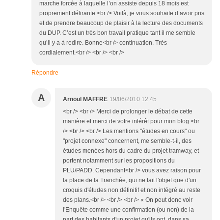
marche forcée à laquelle l’on assiste depuis 18 mois est
proprement délirante.<br /> Voilà, je vous souhaite d’avoir pris
et de prendre beaucoup de plaisir à la lecture des documents
du DUP. C’est un très bon travail pratique tant il me semble
qu’il y a à redire. Bonne<br /> continuation. Très
cordialement.<br /> <br /> <br />
Répondre
A
Arnoul MAFFRE
19/06/2010 12:45
<br /> <br /> Merci de prolonger le débat de cette
manière et merci de votre intérêt pour mon blog.<br
/> <br /> <br /> Les mentions "études en cours" ou
"projet connexe" concernent, me semble-t-il, des
études menées hors du cadre du projet tramway, et
portent notamment sur les propositions du
PLU/PADD. Cependant<br /> vous avez raison pour
la place de la Tranchée, qui ne fait l'objet que d'un
croquis d'études non définitif et non intégré au reste
des plans.<br /> <br /> <br /> « On peut donc voir
l'Enquête comme une confirmation (ou non) de la
part des habitants d'un projet qu'ils ont, dans sa