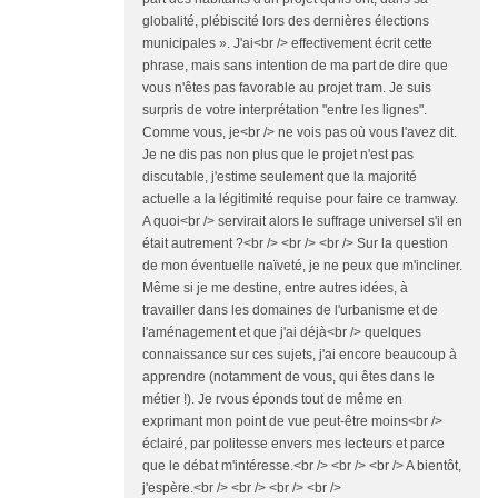
globalité, plébiscité lors des dernières élections
municipales ». J'ai<br /> effectivement écrit cette
phrase, mais sans intention de ma part de dire que
vous n'êtes pas favorable au projet tram. Je suis
surpris de votre interprétation "entre les lignes".
Comme vous, je<br /> ne vois pas où vous l'avez dit.
Je ne dis pas non plus que le projet n'est pas
discutable, j'estime seulement que la majorité
actuelle a la légitimité requise pour faire ce tramway.
A quoi<br /> servirait alors le suffrage universel s'il en
était autrement ?<br /> <br /> <br /> Sur la question
de mon éventuelle naïveté, je ne peux que m'incliner.
Même si je me destine, entre autres idées, à
travailler dans les domaines de l'urbanisme et de
l'aménagement et que j'ai déjà<br /> quelques
connaissance sur ces sujets, j'ai encore beaucoup à
apprendre (notamment de vous, qui êtes dans le
métier !). Je rvous éponds tout de même en
exprimant mon point de vue peut-être moins<br />
éclairé, par politesse envers mes lecteurs et parce
que le débat m'intéresse.<br /> <br /> <br /> A bientôt,
j'espère.<br /> <br /> <br /> <br />